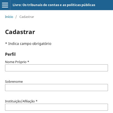
Livro: Os tribunais de contas e as políticas públicas
Início
/
Cadastrar
Cadastrar
* Indica campo obrigatório
Perfil
Nome Próprio
*
Sobrenome
Instituição/Afiliação
*